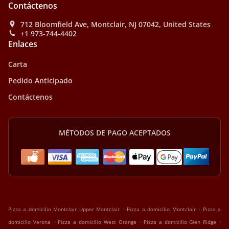
Contáctenos
712 Bloomfield Ave, Montclair, NJ 07042, United States
+1 973-744-4402
Enlaces
Carta
Pedido Anticipado
Contáctenos
MÉTODOS DE PAGO ACEPTADOS
.
.
Pizza a domicilio Montclair Upper Montclair
Pizza a domicilio Montclair
Pizza a
.
.
.
domicilio Verona
Pizza a domicilio West Orange
Pizza a domicilio Glen Ridge